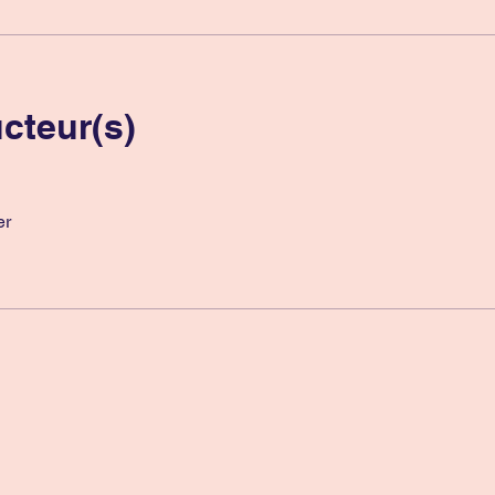
ucteur(s)
er